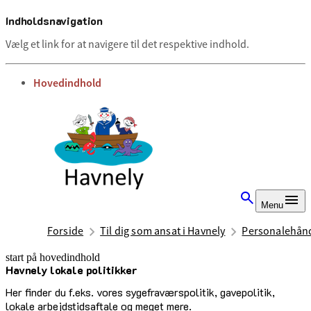
Indholdsnavigation
Vælg et link for at navigere til det respektive indhold.
gå til
Hovedindhold
Menu
Forside
Til dig som ansat i Havnely
Personalehån
start på hovedindhold
Havnely lokale politikker
senest opdateret 10. juli 2025
Her finder du f.eks. vores sygefraværspolitik, gavepolitik,
lokale arbejdstidsaftale og meget mere.