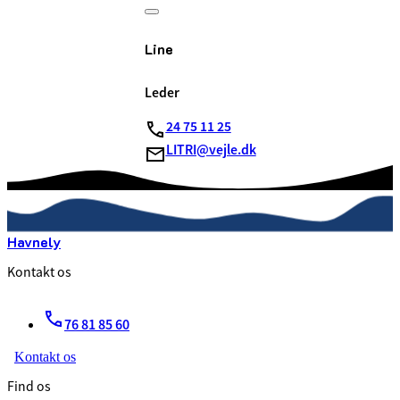
Line
Leder
24 75 11 25
LITRI@vejle.dk
Havnely
Kontakt os
76 81 85 60
Kontakt os
Find os