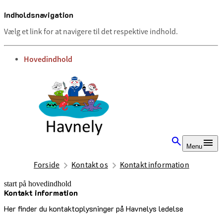
Indholdsnavigation
Vælg et link for at navigere til det respektive indhold.
gå til
Hovedindhold
Menu
Forside
Kontakt os
Kontakt information
start på hovedindhold
Kontakt information
senest opdateret 10. juli 2025
Her finder du kontaktoplysninger på Havnelys ledelse