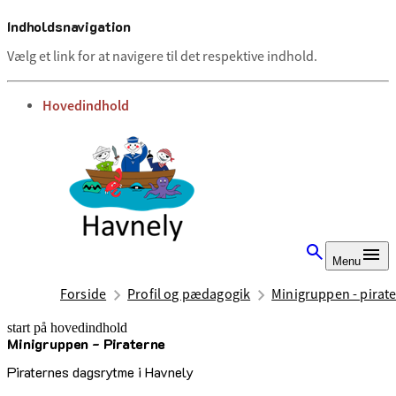
Indholdsnavigation
Vælg et link for at navigere til det respektive indhold.
gå til
Hovedindhold
Menu
Forside
Profil og pædagogik
Minigruppen - pirat
start på hovedindhold
Minigruppen - Piraterne
senest opdateret 29. september 2025
Piraternes dagsrytme i Havnely